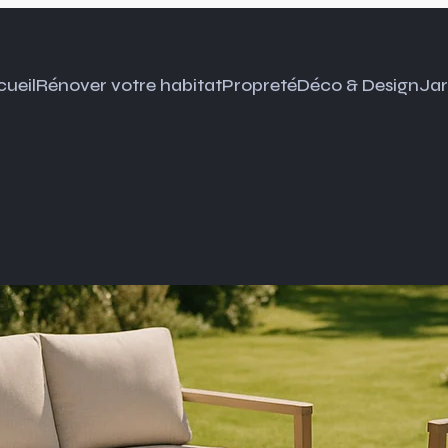
ueil
Rénover votre habitat
Propreté
Déco & Design
Jar