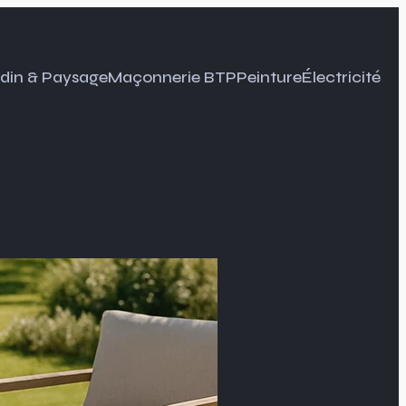
din & Paysage
Maçonnerie BTP
Peinture
Électricité