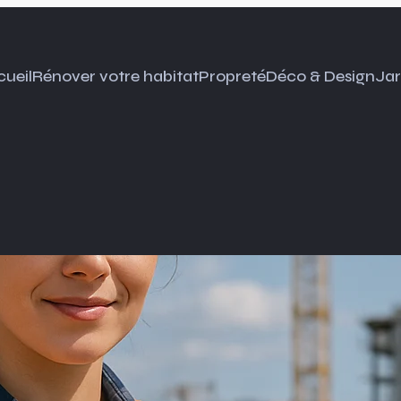
ueil
Rénover votre habitat
Propreté
Déco & Design
Jar