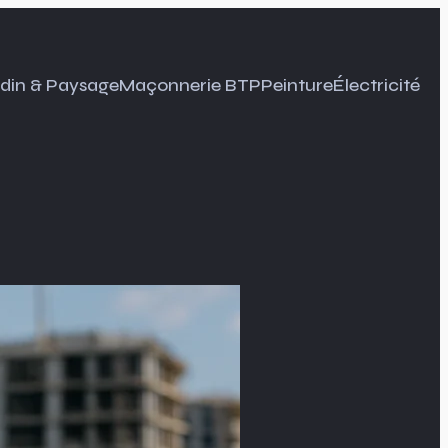
din & Paysage
Maçonnerie BTP
Peinture
Électricité