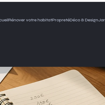
ueil
Rénover votre habitat
Propreté
Déco & Design
Jar