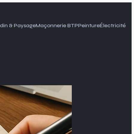
din & Paysage
Maçonnerie BTP
Peinture
Électricité