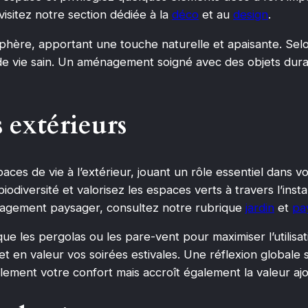
visitez notre section dédiée à la
déco
et au
design
.
sphère, apportant une touche naturelle et apaisante. Selon 
de vie sain. Un aménagement soigné avec des objets dura
 extérieurs
aces de vie à l’extérieur, jouant un rôle essentiel dans v
odiversité et valorisez les espaces verts à travers l’inst
énagement paysager, consultez notre rubrique
jardin
et
pa
 que les pergolas ou les pare-vent pour maximiser l’utilis
t en valeur vos soirées estivales. Une réflexion globale
ement votre confort mais accroît également la valeur ajo